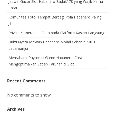
Jadwal Gacor Slot Habanero Badak178 yang Wajib Kamu
Catat
Komunitas Toto: Tempat Berbagi Pola Habanero Paling
Jitu
Privasi Kamera dan Data pada Platform Kasino Langsung
Bukti Nyata Maxwin Habanero Modal Ceban di Situs
Labamanjur
Memahami Payline di Game Habanero: Cara
Mengoptimalkan Setiap Taruhan di Slot
Recent Comments
No comments to show.
Archives