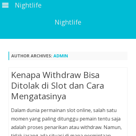
Nightlife
Nightlife
Skip
to
content
AUTHOR ARCHIVES:
ADMIN
Kenapa Withdraw Bisa
Ditolak di Slot dan Cara
Mengatasinya
Dalam dunia permainan slot online, salah satu
momen yang paling ditunggu pemain tentu saja
adalah proses penarikan atau withdraw. Namun,
tidak jarang ada situasi di mana permintaan