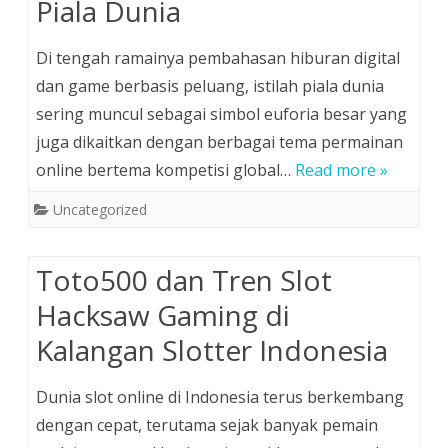
Piala Dunia
Di tengah ramainya pembahasan hiburan digital
dan game berbasis peluang, istilah piala dunia
sering muncul sebagai simbol euforia besar yang
juga dikaitkan dengan berbagai tema permainan
online bertema kompetisi global…
Read more »
Uncategorized
Toto500 dan Tren Slot
Hacksaw Gaming di
Kalangan Slotter Indonesia
Dunia slot online di Indonesia terus berkembang
dengan cepat, terutama sejak banyak pemain