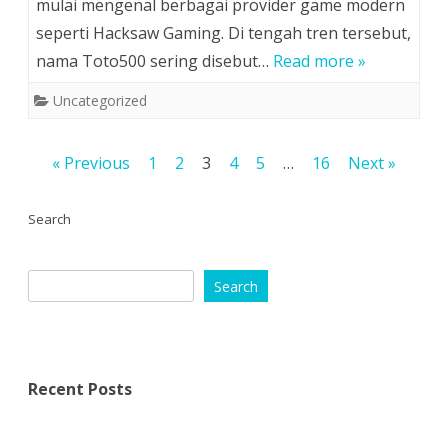
mulai mengenal berbagai provider game modern
seperti Hacksaw Gaming. Di tengah tren tersebut,
nama Toto500 sering disebut…
Read more »
Uncategorized
Posts
« Previous
1
2
3
4
5
…
16
Next »
pagination
Search
Search
Recent Posts