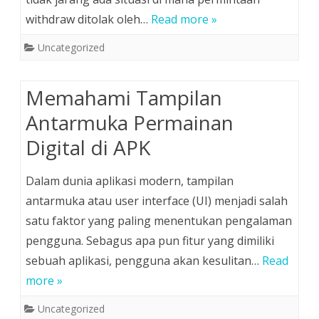
withdraw ditolak oleh…
Read more »
Uncategorized
Memahami Tampilan
Antarmuka Permainan
Digital di APK
Dalam dunia aplikasi modern, tampilan
antarmuka atau user interface (UI) menjadi salah
satu faktor yang paling menentukan pengalaman
pengguna. Sebagus apa pun fitur yang dimiliki
sebuah aplikasi, pengguna akan kesulitan…
Read
more »
Uncategorized