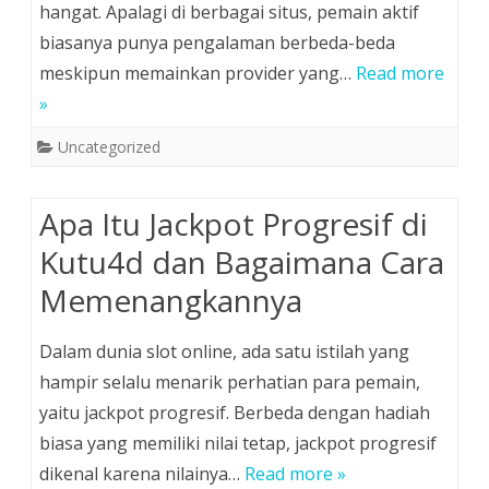
hangat. Apalagi di berbagai situs, pemain aktif
biasanya punya pengalaman berbeda-beda
meskipun memainkan provider yang…
Read more
»
Uncategorized
Apa Itu Jackpot Progresif di
Kutu4d dan Bagaimana Cara
Memenangkannya
Dalam dunia slot online, ada satu istilah yang
hampir selalu menarik perhatian para pemain,
yaitu jackpot progresif. Berbeda dengan hadiah
biasa yang memiliki nilai tetap, jackpot progresif
dikenal karena nilainya…
Read more »