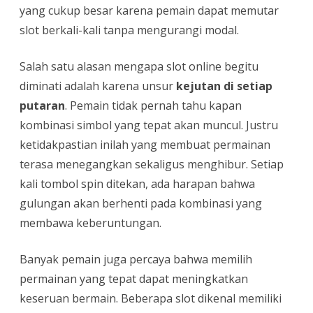
yang cukup besar karena pemain dapat memutar
slot berkali-kali tanpa mengurangi modal.
Salah satu alasan mengapa slot online begitu
diminati adalah karena unsur
kejutan di setiap
putaran
. Pemain tidak pernah tahu kapan
kombinasi simbol yang tepat akan muncul. Justru
ketidakpastian inilah yang membuat permainan
terasa menegangkan sekaligus menghibur. Setiap
kali tombol spin ditekan, ada harapan bahwa
gulungan akan berhenti pada kombinasi yang
membawa keberuntungan.
Banyak pemain juga percaya bahwa memilih
permainan yang tepat dapat meningkatkan
keseruan bermain. Beberapa slot dikenal memiliki