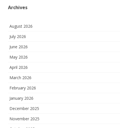
Archives
August 2026
July 2026
June 2026
May 2026
April 2026
March 2026
February 2026
January 2026
December 2025
November 2025