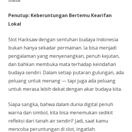
biasa.
Penutup: Keberuntungan Bertemu Kearifan
Lokal
Slot Hacksaw dengan sentuhan budaya Indonesia
bukan hanya sekadar permainan. Ia bisa menjadi
pengalaman yang menyenangkan, penuh kejutan,
dan bahkan membuka mata terhadap keindahan
budaya sendiri. Dalam setiap putaran gulungan, ada
peluang untuk menang — tapi juga ada peluang
untuk merasa lebih dekat dengan akar budaya kita.
Siapa sangka, bahwa dalam dunia digital penuh
warna dan simbol, kita bisa menemukan sedikit
refleksi dari tanah air sendiri? Jadi, saat kamu
mencoba peruntungan di slot, ingatlah: