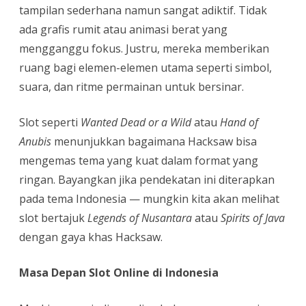
tampilan sederhana namun sangat adiktif. Tidak
ada grafis rumit atau animasi berat yang
mengganggu fokus. Justru, mereka memberikan
ruang bagi elemen-elemen utama seperti simbol,
suara, dan ritme permainan untuk bersinar.
Slot seperti
Wanted Dead or a Wild
atau
Hand of
Anubis
menunjukkan bagaimana Hacksaw bisa
mengemas tema yang kuat dalam format yang
ringan. Bayangkan jika pendekatan ini diterapkan
pada tema Indonesia — mungkin kita akan melihat
slot bertajuk
Legends of Nusantara
atau
Spirits of Java
dengan gaya khas Hacksaw.
Masa Depan Slot Online di Indonesia