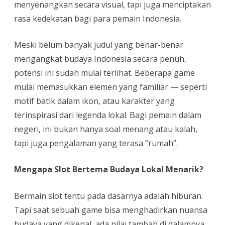
menyenangkan secara visual, tapi juga menciptakan
rasa kedekatan bagi para pemain Indonesia.
Meski belum banyak judul yang benar-benar
mengangkat budaya Indonesia secara penuh,
potensi ini sudah mulai terlihat. Beberapa game
mulai memasukkan elemen yang familiar — seperti
motif batik dalam ikon, atau karakter yang
terinspirasi dari legenda lokal. Bagi pemain dalam
negeri, ini bukan hanya soal menang atau kalah,
tapi juga pengalaman yang terasa “rumah”.
Mengapa Slot Bertema Budaya Lokal Menarik?
Bermain slot tentu pada dasarnya adalah hiburan.
Tapi saat sebuah game bisa menghadirkan nuansa
budaya yang dikenal, ada nilai tambah di dalamnya.