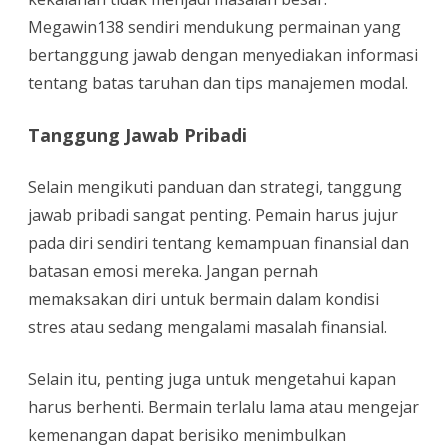
Megawin138 sendiri mendukung permainan yang
bertanggung jawab dengan menyediakan informasi
tentang batas taruhan dan tips manajemen modal.
Tanggung Jawab Pribadi
Selain mengikuti panduan dan strategi, tanggung
jawab pribadi sangat penting. Pemain harus jujur
pada diri sendiri tentang kemampuan finansial dan
batasan emosi mereka. Jangan pernah
memaksakan diri untuk bermain dalam kondisi
stres atau sedang mengalami masalah finansial.
Selain itu, penting juga untuk mengetahui kapan
harus berhenti. Bermain terlalu lama atau mengejar
kemenangan dapat berisiko menimbulkan