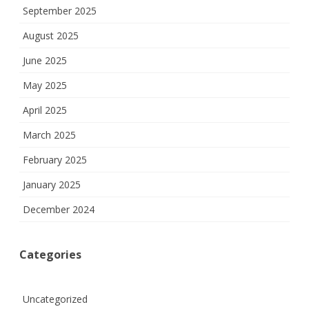
September 2025
August 2025
June 2025
May 2025
April 2025
March 2025
February 2025
January 2025
December 2024
Categories
Uncategorized