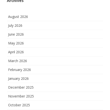
Archives
August 2026
July 2026
June 2026
May 2026
April 2026
March 2026
February 2026
January 2026
December 2025
November 2025
October 2025