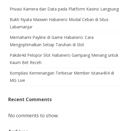
Privasi Kamera dan Data pada Platform Kasino Langsung
Bukti Nyata Maxwin Habanero Modal Ceban di Situs
Labamanjur
Memahami Payline di Game Habanero: Cara
Mengoptimalkan Setiap Taruhan di Slot
Pakde4d Pelopor Slot Habanero Gampang Menang untuk
Kaum Bet Receh
Kompilasi Kemenangan Terbesar Member Istana404 di
MG Live
Recent Comments
No comments to show.