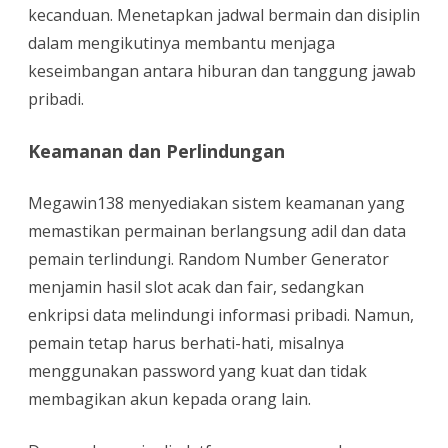
kecanduan. Menetapkan jadwal bermain dan disiplin
dalam mengikutinya membantu menjaga
keseimbangan antara hiburan dan tanggung jawab
pribadi.
Keamanan dan Perlindungan
Megawin138 menyediakan sistem keamanan yang
memastikan permainan berlangsung adil dan data
pemain terlindungi. Random Number Generator
menjamin hasil slot acak dan fair, sedangkan
enkripsi data melindungi informasi pribadi. Namun,
pemain tetap harus berhati-hati, misalnya
menggunakan password yang kuat dan tidak
membagikan akun kepada orang lain.