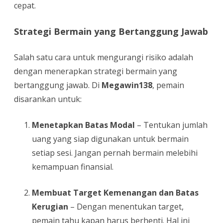
cepat.
Strategi Bermain yang Bertanggung Jawab
Salah satu cara untuk mengurangi risiko adalah
dengan menerapkan strategi bermain yang
bertanggung jawab. Di
Megawin138
, pemain
disarankan untuk:
Menetapkan Batas Modal
– Tentukan jumlah
uang yang siap digunakan untuk bermain
setiap sesi. Jangan pernah bermain melebihi
kemampuan finansial.
Membuat Target Kemenangan dan Batas
Kerugian
– Dengan menentukan target,
pemain tahu kapan harus berhenti. Hal ini