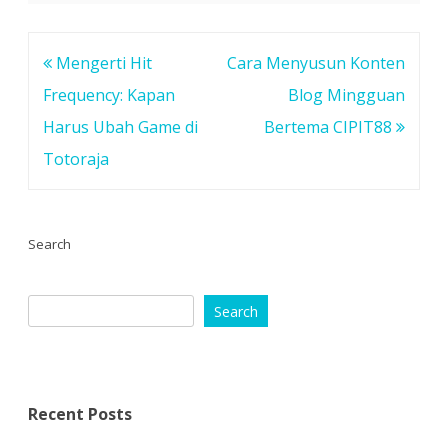
Post
Mengerti Hit
Cara Menyusun Konten
navigation
Frequency: Kapan
Blog Mingguan
Harus Ubah Game di
Bertema CIPIT88
Totoraja
Search
Search
Recent Posts