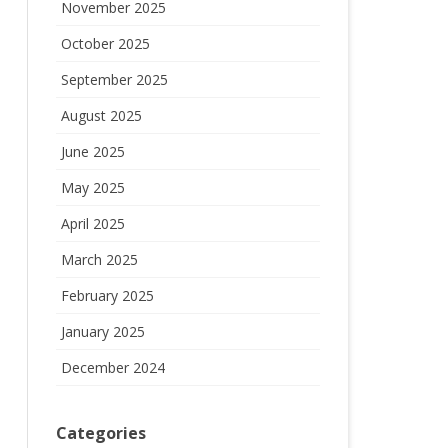
November 2025
October 2025
September 2025
August 2025
June 2025
May 2025
April 2025
March 2025
February 2025
January 2025
December 2024
Categories