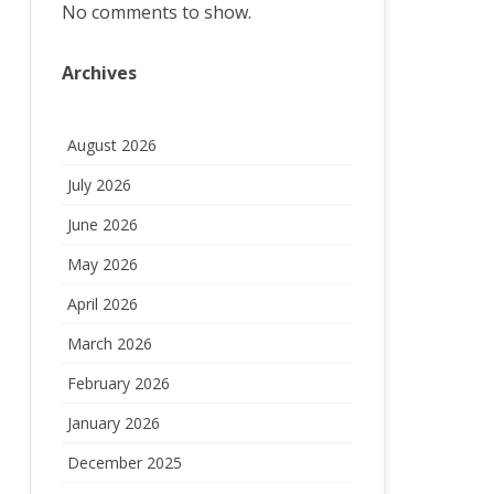
No comments to show.
Archives
August 2026
July 2026
June 2026
May 2026
April 2026
March 2026
February 2026
January 2026
December 2025