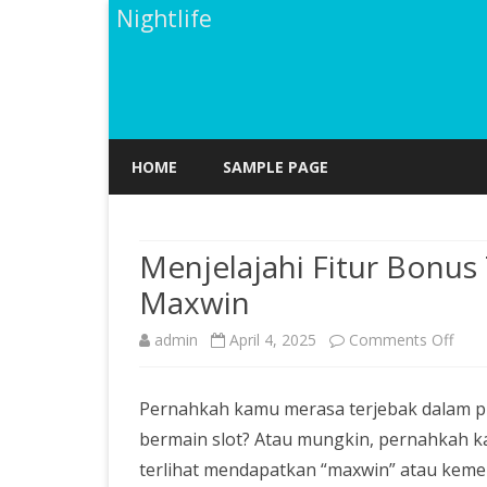
Nightlife
HOME
SAMPLE PAGE
Menjelajahi Fitur Bonus
Maxwin
on
admin
April 4, 2025
Comments Off
Menj
Pernahkah kamu merasa terjebak dalam 
Fitur
bermain slot? Atau mungkin, pernahkah 
Bon
terlihat mendapatkan “maxwin” atau kemen