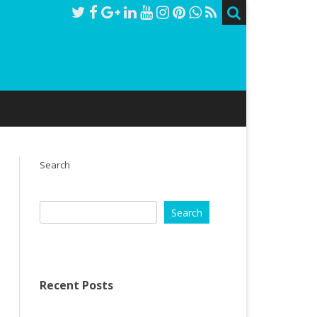
Search
Search
Recent Posts