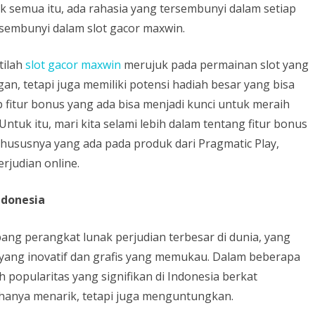
embunyi
lik semua itu, ada rahasia yang tersembunyi dalam setiap
rsembunyi dalam slot gacor maxwin.
m
tilah
slot gacor maxwin
merujuk pada permainan slot yang
r
, tetapi juga memiliki potensi hadiah besar yang bisa
win
p fitur bonus yang ada bisa menjadi kunci untuk meraih
uk itu, mari kita selami lebih dalam tentang fitur bonus
hususnya yang ada pada produk dari Pragmatic Play,
rjudian online.
ndonesia
ang perangkat lunak perjudian terbesar di dunia, yang
 yang inovatif dan grafis yang memukau. Dalam beberapa
h popularitas yang signifikan di Indonesia berkat
hanya menarik, tetapi juga menguntungkan.