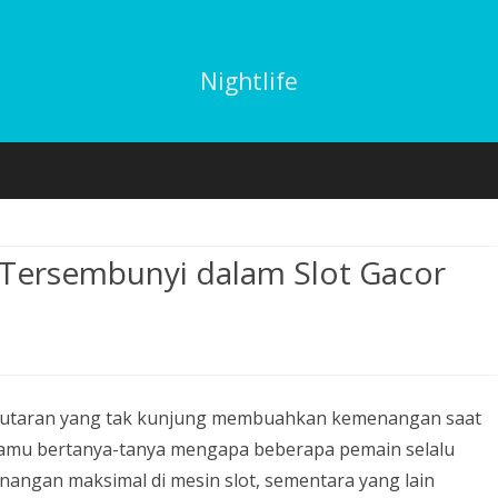
Nightlife
Skip
to
content
 Tersembunyi dalam Slot Gacor
elajahi
putaran yang tak kunjung membuahkan kemenangan saat
kamu bertanya-tanya mengapa beberapa pemain selalu
us
angan maksimal di mesin slot, sementara yang lain