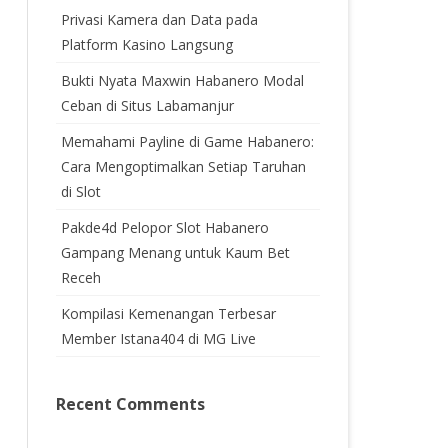
Privasi Kamera dan Data pada
Platform Kasino Langsung
Bukti Nyata Maxwin Habanero Modal
Ceban di Situs Labamanjur
Memahami Payline di Game Habanero:
Cara Mengoptimalkan Setiap Taruhan
di Slot
Pakde4d Pelopor Slot Habanero
Gampang Menang untuk Kaum Bet
Receh
Kompilasi Kemenangan Terbesar
Member Istana404 di MG Live
Recent Comments