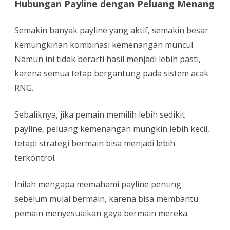
Hubungan Payline dengan Peluang Menang
Semakin banyak payline yang aktif, semakin besar
kemungkinan kombinasi kemenangan muncul.
Namun ini tidak berarti hasil menjadi lebih pasti,
karena semua tetap bergantung pada sistem acak
RNG.
Sebaliknya, jika pemain memilih lebih sedikit
payline, peluang kemenangan mungkin lebih kecil,
tetapi strategi bermain bisa menjadi lebih
terkontrol.
Inilah mengapa memahami payline penting
sebelum mulai bermain, karena bisa membantu
pemain menyesuaikan gaya bermain mereka.