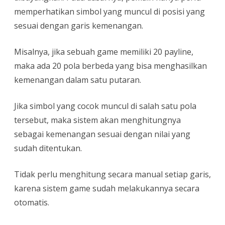
memperhatikan simbol yang muncul di posisi yang
sesuai dengan garis kemenangan.
Misalnya, jika sebuah game memiliki 20 payline,
maka ada 20 pola berbeda yang bisa menghasilkan
kemenangan dalam satu putaran.
Jika simbol yang cocok muncul di salah satu pola
tersebut, maka sistem akan menghitungnya
sebagai kemenangan sesuai dengan nilai yang
sudah ditentukan.
Tidak perlu menghitung secara manual setiap garis,
karena sistem game sudah melakukannya secara
otomatis.