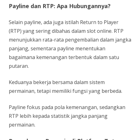
Payline dan RTP: Apa Hubungannya?
Selain payline, ada juga istilah Return to Player
(RTP) yang sering dibahas dalam slot online. RTP
menunjukkan rata-rata pengembalian dalam jangka
panjang, sementara payline menentukan
bagaimana kemenangan terbentuk dalam satu
putaran.
Keduanya bekerja bersama dalam sistem
permainan, tetapi memiliki fungsi yang berbeda.
Payline fokus pada pola kemenangan, sedangkan
RTP lebih kepada statistik jangka panjang
permainan.