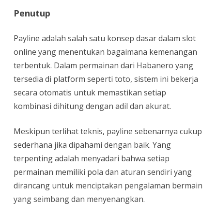
Penutup
Payline adalah salah satu konsep dasar dalam slot
online yang menentukan bagaimana kemenangan
terbentuk. Dalam permainan dari Habanero yang
tersedia di platform seperti toto, sistem ini bekerja
secara otomatis untuk memastikan setiap
kombinasi dihitung dengan adil dan akurat.
Meskipun terlihat teknis, payline sebenarnya cukup
sederhana jika dipahami dengan baik. Yang
terpenting adalah menyadari bahwa setiap
permainan memiliki pola dan aturan sendiri yang
dirancang untuk menciptakan pengalaman bermain
yang seimbang dan menyenangkan.