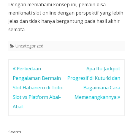
Dengan memahami konsep ini, pemain bisa
menikmati slot online dengan perspektif yang lebih
jelas dan tidak hanya bergantung pada hasil akhir
semata.
Uncategorized
Post
Perbedaan
Apa Itu Jackpot
navigation
Pengalaman Bermain
Progresif di Kutu4d dan
Slot Habanero di Toto
Bagaimana Cara
Slot vs Platform Abal-
Memenangkannya
Abal
Search