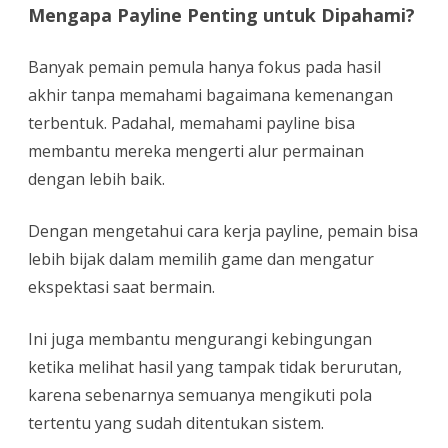
Mengapa Payline Penting untuk Dipahami?
Banyak pemain pemula hanya fokus pada hasil
akhir tanpa memahami bagaimana kemenangan
terbentuk. Padahal, memahami payline bisa
membantu mereka mengerti alur permainan
dengan lebih baik.
Dengan mengetahui cara kerja payline, pemain bisa
lebih bijak dalam memilih game dan mengatur
ekspektasi saat bermain.
Ini juga membantu mengurangi kebingungan
ketika melihat hasil yang tampak tidak berurutan,
karena sebenarnya semuanya mengikuti pola
tertentu yang sudah ditentukan sistem.