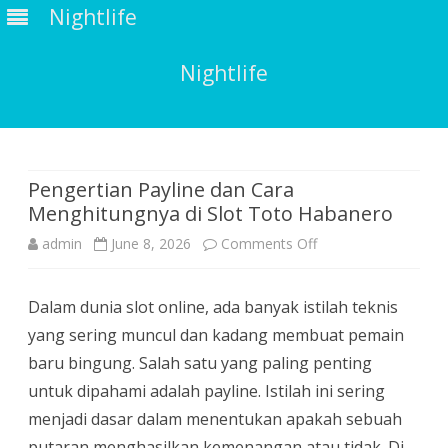
Nightlife
Nightlife
Skip
to
content
Pengertian Payline dan Cara
Menghitungnya di Slot Toto Habanero
on
admin
June 8, 2026
Comments Off
Pengertian
Dalam dunia slot online, ada banyak istilah teknis
Payline
yang sering muncul dan kadang membuat pemain
dan
baru bingung. Salah satu yang paling penting
Cara
untuk dipahami adalah payline. Istilah ini sering
menjadi dasar dalam menentukan apakah sebuah
Menghitungnya
putaran menghasilkan kemenangan atau tidak. Di